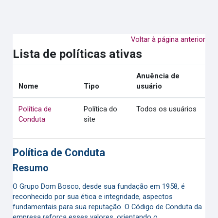
Ir para o conteúdo principal
Voltar à página anterior
Lista de políticas ativas
Anuência de
Nome
Tipo
usuário
Política de
Política do
Todos os usuários
Conduta
site
Política de Conduta
Resumo
O Grupo Dom Bosco, desde sua fundação em 1958, é
reconhecido por sua ética e integridade, aspectos
fundamentais para sua reputação. O Código de Conduta da
empresa reforça esses valores, orientando o