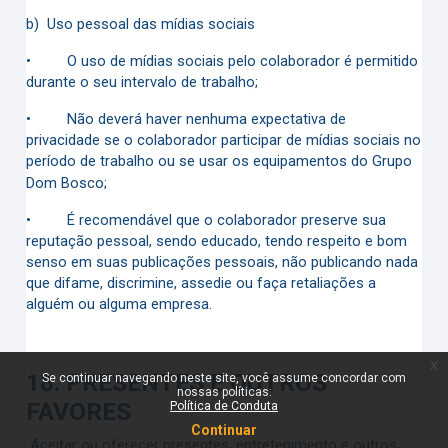
b)
Uso pessoal das mídias sociais
•
O uso de mídias sociais pelo colaborador é permitido
durante o seu intervalo de trabalho;
•
Não deverá haver nenhuma expectativa de
privacidade se o colaborador participar de mídias sociais no
período de trabalho ou se usar os equipamentos do Grupo
Dom Bosco;
•
É recomendável que o colaborador preserve sua
reputação pessoal, sendo educado, tendo respeito e bom
senso em suas publicações pessoais, não publicando nada
que difame, discrimine, assedie ou faça retaliações a
alguém ou alguma empresa.
x
18.
PRESENTES E OUTROS
Se continuar navegando neste site, você assume concordar com
nossas políticas:
FAVORES
Política de Conduta
Continuar
Aceitar ou oferecer presentes, entretenimento e outros